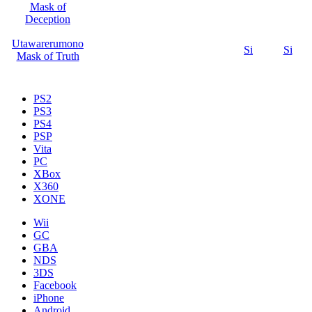
Mask of
Deception
Utawarerumono
Si
Si
Mask of Truth
PS2
PS3
PS4
PSP
Vita
PC
XBox
X360
XONE
Wii
GC
GBA
NDS
3DS
Facebook
iPhone
Android