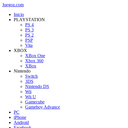
Juegoz.com
Inicio
PLAYSTATION
PS 4
PS 3
PS 2
PSP
Vita
XBOX
XBox One
Xbox 360
XBox
Nintendo
Switch
3DS
Nintendo DS
Wii
Wii U
Gamecube
Gameboy Advance
PC
iPhone
Android
Facebook