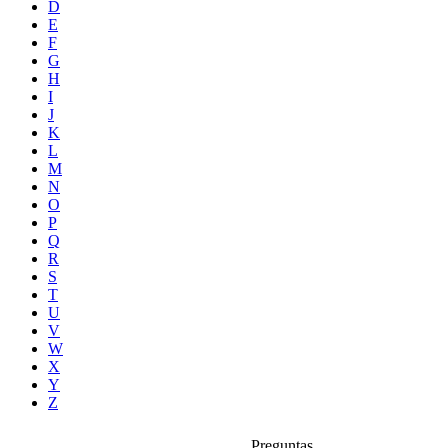
D
E
F
G
H
I
J
K
L
M
N
O
P
Q
R
S
T
U
V
W
X
Y
Z
Preguntas