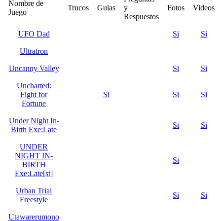
Nombre de
Trucos
Guias
y
Fotos
Videos
Juego
Respuestos
UFO Dad
Si
Si
Ultratron
Uncanny Valley
Si
Si
Uncharted:
Fight for
Si
Si
Si
Fortune
Under Night In-
Si
Si
Birth Exe:Late
UNDER
NIGHT IN-
Si
BIRTH
Exe:Late[st]
Urban Trial
Si
Si
Freestyle
Utawarerumono