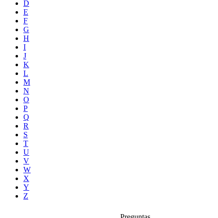
D
E
F
G
H
I
J
K
L
M
N
O
P
Q
R
S
T
U
V
W
X
Y
Z
Preguntas