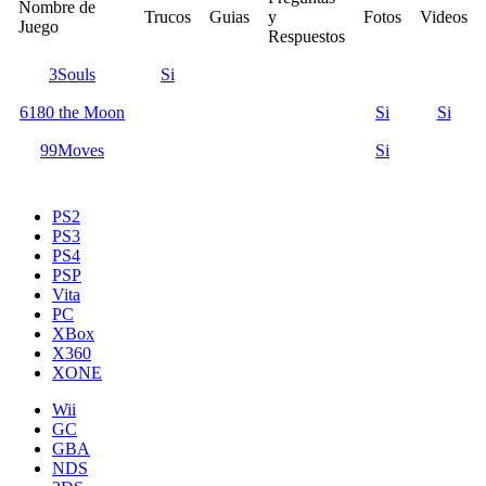
Nombre de
Trucos
Guias
y
Fotos
Videos
Juego
Respuestos
3Souls
Si
6180 the Moon
Si
Si
99Moves
Si
PS2
PS3
PS4
PSP
Vita
PC
XBox
X360
XONE
Wii
GC
GBA
NDS