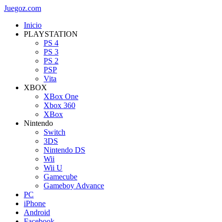
Juegoz.com
Inicio
PLAYSTATION
PS 4
PS 3
PS 2
PSP
Vita
XBOX
XBox One
Xbox 360
XBox
Nintendo
Switch
3DS
Nintendo DS
Wii
Wii U
Gamecube
Gameboy Advance
PC
iPhone
Android
Facebook