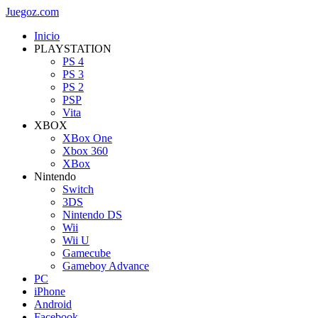
Juegoz.com
Inicio
PLAYSTATION
PS 4
PS 3
PS 2
PSP
Vita
XBOX
XBox One
Xbox 360
XBox
Nintendo
Switch
3DS
Nintendo DS
Wii
Wii U
Gamecube
Gameboy Advance
PC
iPhone
Android
Facebook