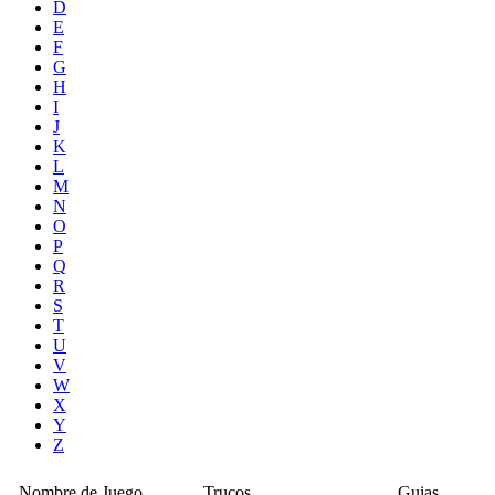
D
E
F
G
H
I
J
K
L
M
N
O
P
Q
R
S
T
U
V
W
X
Y
Z
Nombre de Juego
Trucos
Guias