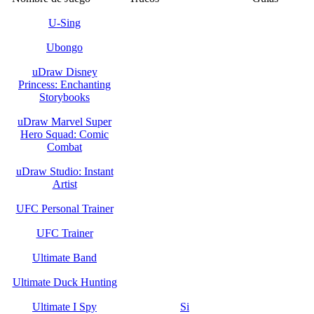
U-Sing
Ubongo
uDraw Disney
Princess: Enchanting
Storybooks
uDraw Marvel Super
Hero Squad: Comic
Combat
uDraw Studio: Instant
Artist
UFC Personal Trainer
UFC Trainer
Ultimate Band
Ultimate Duck Hunting
Ultimate I Spy
Si