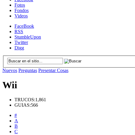
Fotos
Fondos
Videos
FaceBook
RSS
StumbleUpon
Twitter
Digg
Nuevos
Preguntas
Presentar Cosas
Wii
TRUCOS:
1,861
GUIAS:
566
#
A
B
C