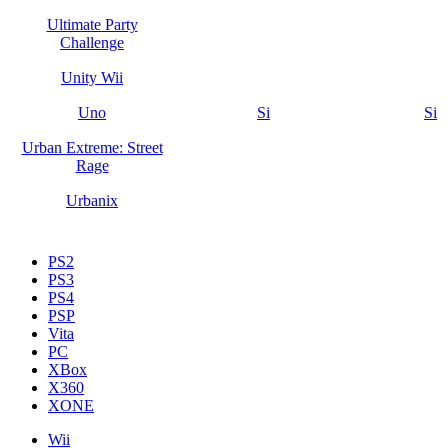
Ultimate Party
Challenge
Unity Wii
Uno
Si
Si
Urban Extreme: Street
Rage
Urbanix
PS2
PS3
PS4
PSP
Vita
PC
XBox
X360
XONE
Wii